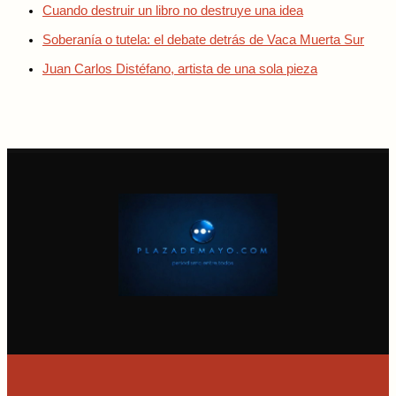
Cuando destruir un libro no destruye una idea
Soberanía o tutela: el debate detrás de Vaca Muerta Sur
Juan Carlos Distéfano, artista de una sola pieza