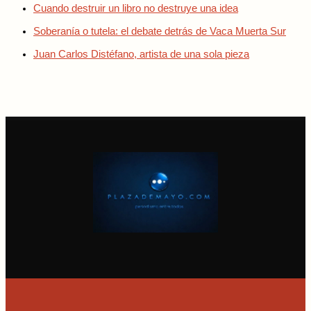
Cuando destruir un libro no destruye una idea
Soberanía o tutela: el debate detrás de Vaca Muerta Sur
Juan Carlos Distéfano, artista de una sola pieza