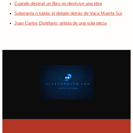
Cuando destruir un libro no destruye una idea
Soberanía o tutela: el debate detrás de Vaca Muerta Sur
Juan Carlos Distéfano, artista de una sola pieza