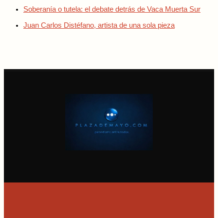
Soberanía o tutela: el debate detrás de Vaca Muerta Sur
Juan Carlos Distéfano, artista de una sola pieza