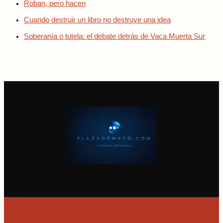
Roban, pero hacen
Cuando destruir un libro no destruye una idea
Soberanía o tutela: el debate detrás de Vaca Muerta Sur