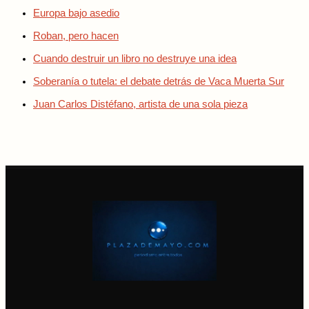
Europa bajo asedio
Roban, pero hacen
Cuando destruir un libro no destruye una idea
Soberanía o tutela: el debate detrás de Vaca Muerta Sur
Juan Carlos Distéfano, artista de una sola pieza