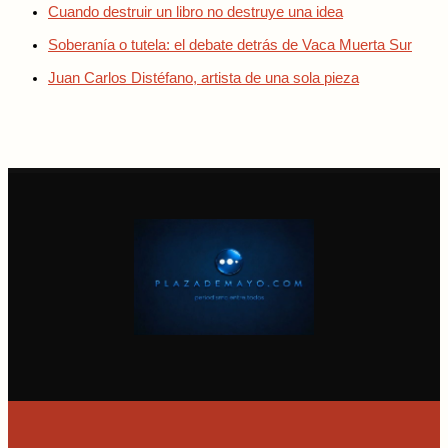
Cuando destruir un libro no destruye una idea
Soberanía o tutela: el debate detrás de Vaca Muerta Sur
Juan Carlos Distéfano, artista de una sola pieza