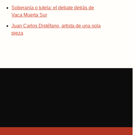
Soberanía o tutela: el debate detrás de
Vaca Muerta Sur
Juan Carlos Distéfano, artista de una sola
pieza