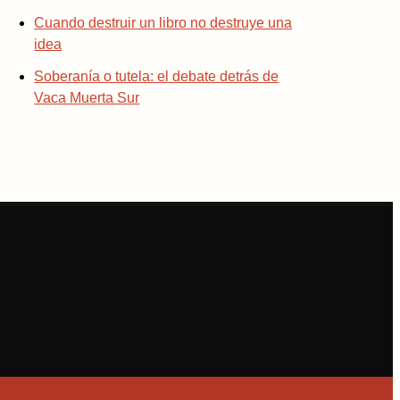
Cuando destruir un libro no destruye una
idea
Soberanía o tutela: el debate detrás de
Vaca Muerta Sur