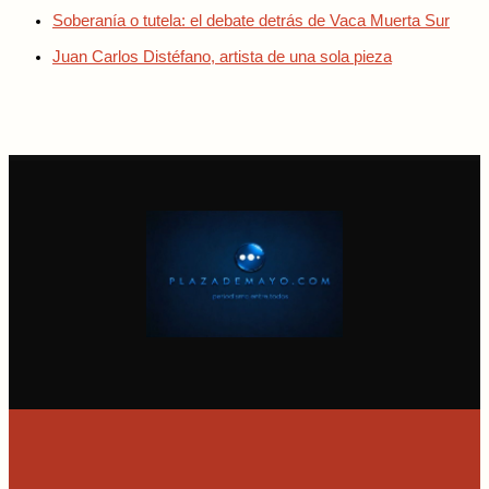
Soberanía o tutela: el debate detrás de Vaca Muerta Sur
Juan Carlos Distéfano, artista de una sola pieza