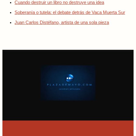
Cuando destruir un libro no destruye una idea
Soberanía o tutela: el debate detrás de Vaca Muerta Sur
Juan Carlos Distéfano, artista de una sola pieza