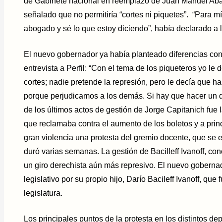
de Gabinete nacional en reemplazo de Juan Manuel Abal 
señalado que no permitiría “cortes ni piquetes”. “Para mí 
abogado y sé lo que estoy diciendo”, había declarado a la
El nuevo gobernador ya había planteado diferencias con
entrevista a Perfil: “Con el tema de los piqueteros yo le
cortes; nadie pretende la represión, pero le decía que h
porque perjudicamos a los demás. Si hay que hacer un d
de los últimos actos de gestión de Jorge Capitanich fue 
que reclamaba contra el aumento de los boletos y a prin
gran violencia una protesta del gremio docente, que se
duró varias semanas. La gestión de Bacilleff Ivanoff, con
un giro derechista aún más represivo. El nuevo gobern
legislativo por su propio hijo, Darío Bacileff Ivanoff, qu
legislatura.
Los principales puntos de la protesta en los distintos d