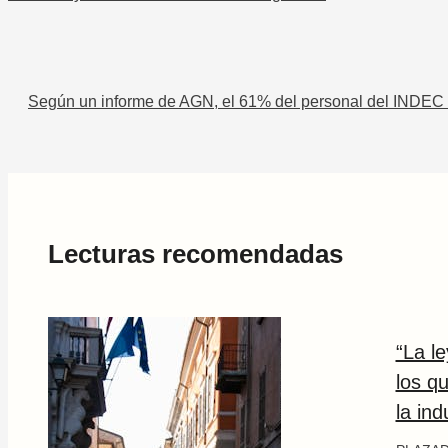
Según un informe de AGN, el 61% del personal del INDEC es
Lecturas recomendadas
“La l
los q
la ind