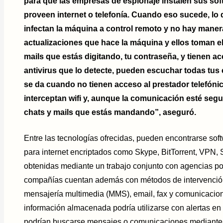
para que las empresas de espionaje instalen sus so
proveen internet o telefonía. Cuando eso sucede, lo 
infectan la máquina a control remoto y no hay maner
actualizaciones que hace la máquina y ellos toman el
mails que estás digitando, tu contraseña, y tienen a
antivirus que lo detecte, pueden escuchar todas tu
se da cuando no tienen acceso al prestador telefóni
interceptan wifi y, aunque la comunicación esté segu
chats y mails que estás mandando”, aseguró.
Entre las tecnologías ofrecidas, pueden encontrarse sof
para internet encriptados como Skype, BitTorrent, VPN,
obtenidas mediante un trabajo conjunto con agencias pol
compañías cuentan además con métodos de intervención
mensajería multimedia (MMS), email, fax y comunicacione
información almacenada podría utilizarse con alertas en 
podrían buscarse mensajes o comunicaciones mediante 