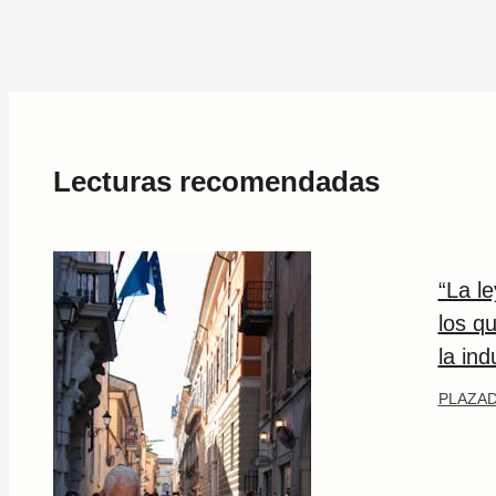
Lecturas recomendadas
“La l
los q
la ind
PLAZAD