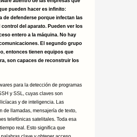
ftware adentro de las empresas que
que pueden hacer es infinito:
a de defenderse porque infectan las
 control del aparato. Pueden ver los
cceso entero a la máquina. No hay
s comunicaciones. El segundo grupo
co, entonces tienen equipos que
ra, son capaces de reconstruir los
twares para la detección de programas
 SSH y SSL, cuyas claves son
icíacas y de inteligencia. Las
 de llamadas, mensajería de texto,
s telefónicas satelitales. Toda esa
tiempo real. Esto significa que
palabras clave y obtener acceso