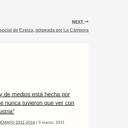
NEXT
 social de Ezeiza, golpeada por La Cámpora
ey de medios está hecha por
ue nunca tuvieron que ver con
ustria”
EMAYO 2011-2016
|
5 marzo, 2011