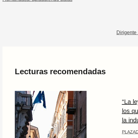
Dirigente
Lecturas recomendadas
“La l
los q
la ind
PLAZAD