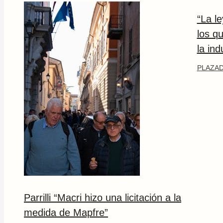
“La l
los q
la ind
PLAZAD
Parrilli “Macri hizo una licitación a la
medida de Mapfre”