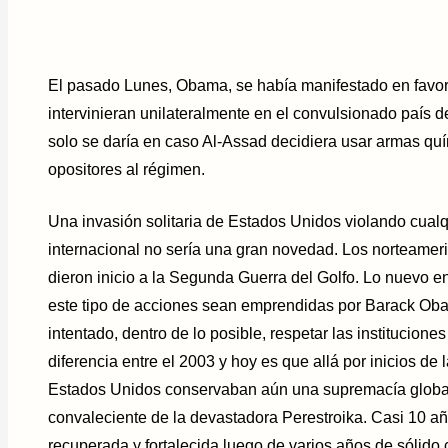
El pasado Lunes, Obama, se había manifestado en favor
intervinieran unilateralmente en el convulsionado país d
solo se daría en caso Al-Assad decidiera usar armas quí
opositores al régimen.
Una invasión solitaria de Estados Unidos violando cualq
internacional no sería una gran novedad. Los norteamer
dieron inicio a la Segunda Guerra del Golfo. Lo nuevo en
este tipo de acciones sean emprendidas por Barack Ob
intentado, dentro de lo posible, respetar las institucione
diferencia entre el 2003 y hoy es que allá por inicios de 
Estados Unidos conservaban aún una supremacía global 
convaleciente de la devastadora Perestroika. Casi 10 
recuperada y fortalecida luego de varios años de sólido 