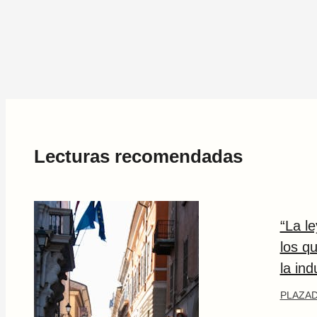
Lecturas recomendadas
“La l
los q
la ind
PLAZAD