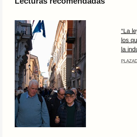
Lecturas recomendadas
“La l
los q
la ind
PLAZAD