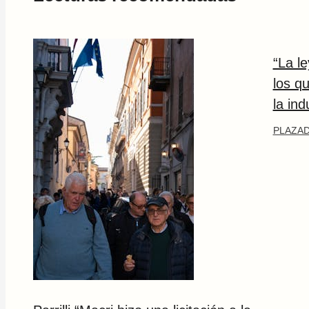
“La l
los q
la ind
PLAZAD