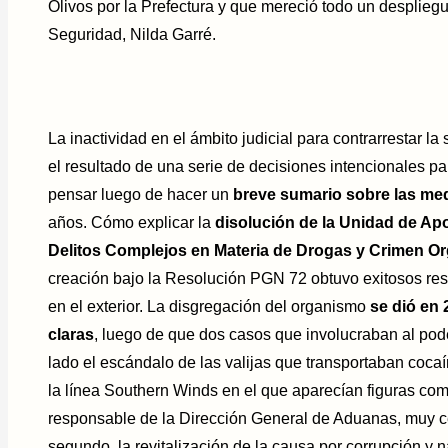
Olivos por la Prefectura y que mereció todo un despliegu
Seguridad, Nilda Garré.
La inactividad en el ámbito judicial para contrarrestar la
el resultado de una serie de decisiones intencionales p
pensar luego de hacer un
breve sumario sobre las me
años. Cómo explicar la
disolución de la Unidad de Apo
Delitos Complejos en Materia de Drogas y Crimen O
creación bajo la Resolución PGN 72 obtuvo exitosos re
en el exterior. La disgregación del organismo
se dió en 
claras
, luego de que dos casos que involucraban al poder
lado el escándalo de las valijas que transportaban coca
la línea Southern Winds en el que aparecían figuras co
responsable de la Dirección General de Aduanas, muy ce
segundo, la revitalización de la causa por corrupción y n