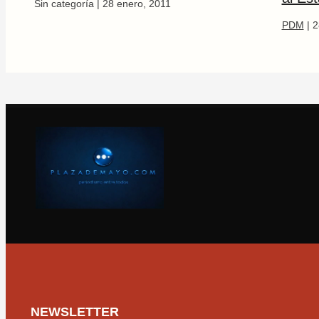
Sin categoría
|
28 enero, 2011
PDM
|
2
NEWSLETTER