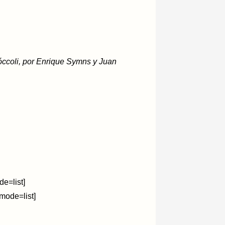
Tróccoli, por Enrique Symns y Juan
e=list]
ode=list]