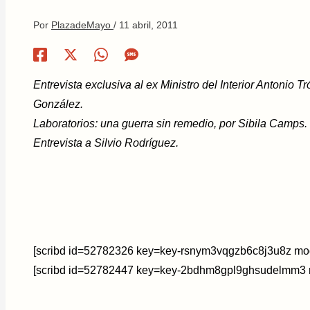
Por
PlazadeMayo
/
11 abril, 2011
Entrevista exclusiva al ex Ministro del Interior Antonio 
González.
Laboratorios: una guerra sin remedio, por Sibila Camps.
Entrevista a Silvio Rodríguez.
[scribd id=52782326 key=key-rsnym3vqgzb6c8j3u8z mod
[scribd id=52782447 key=key-2bdhm8gpl9ghsudelmm3 m